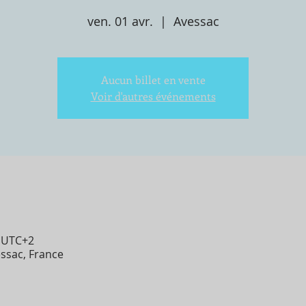
ven. 01 avr.
  |  
Avessac
Aucun billet en vente
Voir d'autres événements
0 UTC+2
essac, France