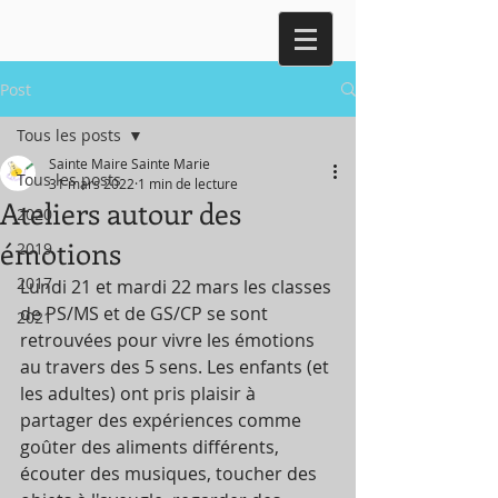
Post
Tous les posts
Sainte Maire Sainte Marie
Tous les posts
31 mars 2022
1 min de lecture
Ateliers autour des
2020
émotions
2019
2017
Lundi 21 et mardi 22 mars les classes 
de PS/MS et de GS/CP se sont 
2021
retrouvées pour vivre les émotions 
au travers des 5 sens. Les enfants (et 
les adultes) ont pris plaisir à 
partager des expériences comme 
goûter des aliments différents, 
écouter des musiques, toucher des 