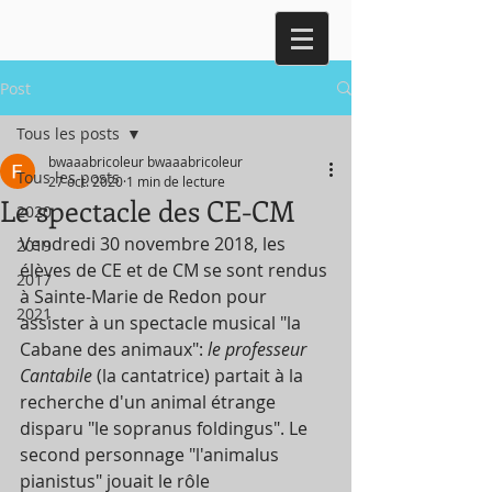
Post
Tous les posts
bwaaabricoleur bwaaabricoleur
Tous les posts
27 oct. 2020
1 min de lecture
Le spectacle des CE-CM
2020
Vendredi 30 novembre 2018, les 
2019
élèves de CE et de CM se sont rendus 
2017
à Sainte-Marie de Redon pour 
2021
assister à un spectacle musical "la 
Cabane des animaux": 
le professeur 
Cantabile 
(la cantatrice) partait à la 
recherche d'un animal étrange 
disparu "le sopranus foldingus". Le 
second personnage "l'animalus 
pianistus" jouait le rôle 