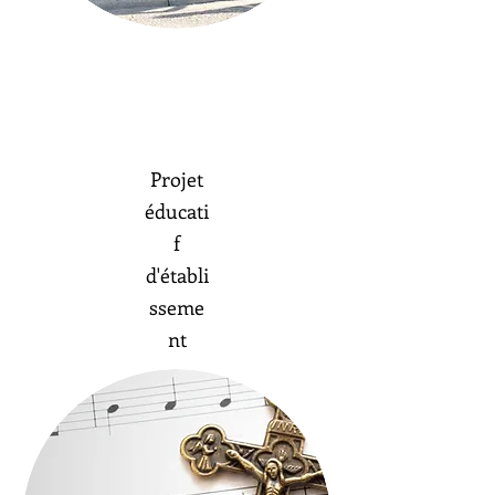
P
rojet
éducati
f
d'établi
sseme
nt