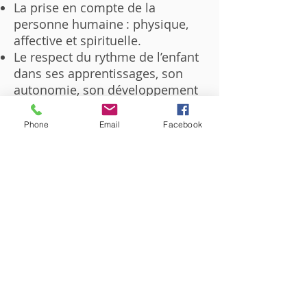
La prise en compte de la
personne humaine : physique,
affective et spirituelle.
Le respect du rythme de l’enfant
dans ses apprentissages, son
autonomie, son développement
affectif
La capacité de chaque enfant à
Phone
Email
Facebook
prendre des responsabilités et à
les assumer, en lui faisant
confiance et en lui apprenant à
se faire confiance
Comment ?
Avec la pratique d’une pédagogie
différenciée (pédagogie du Père
Faure), la prise en compte de
l’individualité dans les
apprentissages ainsi que la mise
en place de Parcours